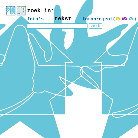
zoek in:
tekst
foto’s
fotoproject(
)