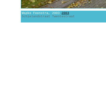
Wapke Feenstra, 2003
2003
Schielandstraat Twentestraat